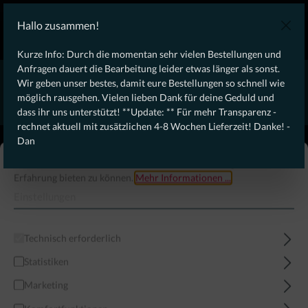
KOSTENLOSER VERSAND AB 100€ DEUTSCHLANDWEIT
Hallo zusammen!
Laufendes Angebot: Free Dynamic Infantry Combat Tactical
Starter Kit für Bestellungen über 75€ !
Kurze Info: Durch die momentan sehr vielen Bestellungen und
Anfragen dauert die Bearbeitung leider etwas länger als sonst.
* * * * * * * * Wegen erhöhtem Bestellaufkommen aktuell,
Wir geben unser bestes, damit eure Bestellungen so schnell wie
rechnet aktuell mit zusätzlichen 4-8 Wochen Lieferzeit! Danke
möglich rausgehen. Vielen lieben Dank für deine Geduld und
für eure Geduld! - Dan * * * * * * * *
dass ihr uns unterstützt! **Update: ** Für mehr Transparenz -
rechnet aktuell mit zusätzlichen 4-8 Wochen Lieferzeit! Danke! -
From our
Operation
Dan
straight to your
Desk
Diese Website verwendet Cookies, um eine bestmögliche
Erfahrung bieten zu können.
Mehr Informationen ...
Einstellungen
Technisch erforderlich
Statistiken
Marketing
Menü