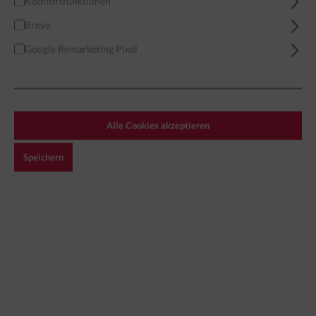
Komfortfunktionen
Brevo
Home
Dynamic Infantry Combat
XS-Template
Google Remarketing Pixel
Alle Cookies akzeptieren
Speichern
2,49 €*