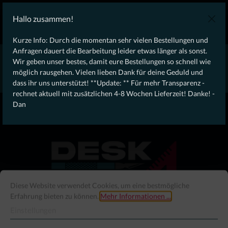
KOSTENLOSER VERSAND AB 100€ DEUTSCHLANDWEIT
Hallo zusammen!
Laufendes Angebot: Free Dynamic Infantry Combat Tactical
Starter Kit für Bestellungen über 75€ !
Kurze Info: Durch die momentan sehr vielen Bestellungen und
Anfragen dauert die Bearbeitung leider etwas länger als sonst.
* * * * * * * * Wegen erhöhtem Bestellaufkommen aktuell,
Wir geben unser bestes, damit eure Bestellungen so schnell wie
rechnet aktuell mit zusätzlichen 4-8 Wochen Lieferzeit! Danke
möglich rausgehen. Vielen lieben Dank für deine Geduld und
für eure Geduld! - Dan * * * * * * * *
dass ihr uns unterstützt! **Update: ** Für mehr Transparenz -
rechnet aktuell mit zusätzlichen 4-8 Wochen Lieferzeit! Danke! -
From our
Operation
Dan
straight to your
Desk
Diese Website verwendet Cookies, um eine bestmögliche
Erfahrung bieten zu können.
Mehr Informationen ...
Einstellungen
Menü