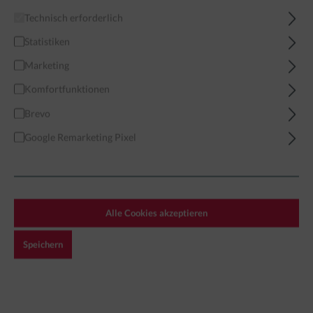
Technisch erforderlich
Home
Miniaturen
Modern
Oceanic Forces
Australia
Statistiken
Marketing
Komfortfunktionen
Brevo
Filter
Google Remarketing Pixel
AUSTRALIA
Alle Cookies akzeptieren
Exclusive!
Speichern