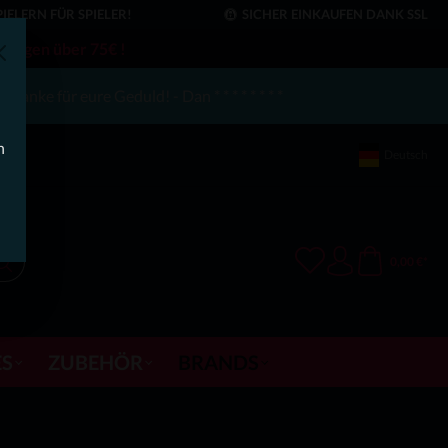
IELERN FÜR SPIELER!
SICHER EINKAUFEN DANK SSL
llungen über 75€ !
anke für eure Geduld! - Dan * * * * * * * *
h
Deutsch
0,00 €*
S
ZUBEHÖR
BRANDS