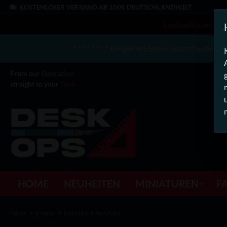
KOSTENLOSER VERSAND AB 100€ DEUTSCHLANDWEIT
Laufendes Angebot
* * * * * * * * Wegen erhöhtem Bestellaufkomme
From our
Operation
straight to your
Desk
HOME
NEUHEITEN
MINIATUREN
F
Home
Brands
Dont Drink And Paint