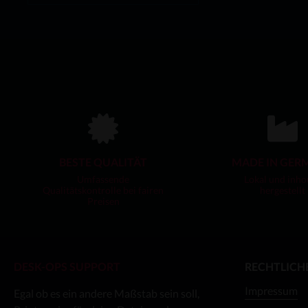
unter 14 Jahren geeignet. -
Erstickungsgefahr durch
Kleinteile.Dieses Produkt ist kein
Spielzeug.Figuren (2) kommen
unmontiert und unbemalt und mit 2x
25mm Base geliefert für den Maßstab
32mm. Alle anderen Maßstäbe
kommen ohne Base.Es wird
Sekundenkleber/Cyanoacrylate
Klebstoff empfohlen.Klebstoff ist nicht
inkludiert.Design von Don't Drink and
PaintDesk-Ops ist offiziell Partner &
Händler für Don't Drink and Paint.
BESTE QUALITÄT
MADE IN GER
Umfassende
Lokal und inho
Qualitätskontrolle bei fairen
hergestellt
Preisen
DESK-OPS SUPPORT
RECHTLICH
Impressum
Egal ob es ein andere Maßstab sein soll,