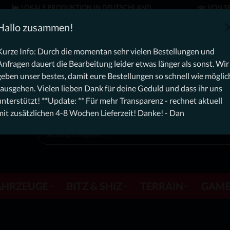
LOKALE PRODUKTION IN DEUTSCHLAND
VON SP
: Free Dynamic Infantry Combat Tactical Starter Kit für Beste
Hallo zusammen!
n aktuell, rechnet aktuell mit zusätzlichen 4-8 Wochen Lieferzeit! D
Kurze Info: Durch die momentan sehr vielen Bestellungen und
Anfragen dauert die Bearbeitung leider etwas länger als sonst. Wir
geben unser bestes, damit eure Bestellungen so schnell wie möglic
rausgehen. Vielen lieben Dank für deine Geduld und dass ihr uns
unterstützt! **Update: ** Für mehr Transparenz - rechnet aktuell
mit zusätzlichen 4-8 Wochen Lieferzeit! Danke! - Dan
AHRZEUGE
BITZ & SHIZ
TERRAIN
GAME