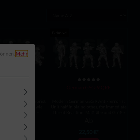
Exclusive!
können.
Mehr
rman GSG-9
German GSG-9 QRF
n GSG 9 Anti-Terrorist
Modern German GSG 9 Anti-Terrorist
be und Größe sind wie
Unit half in plainclothes, for immediate
32mm ~ 1:52 - 54mm ~
Threat Reaction. Maßtäbe und Größe
e, that at this Point we
sind wie folgt: - 32mm ~ 1:52 - 54mm ~
Ab
Ab
the Miniatures in scales
1:35Please note, that at this Point we
hen 32mm. Material:
can not offer the Miniatures in scales
22,50 €*
22,50 €*
ymer ResinWichtige
smaller then 32mm. Material: