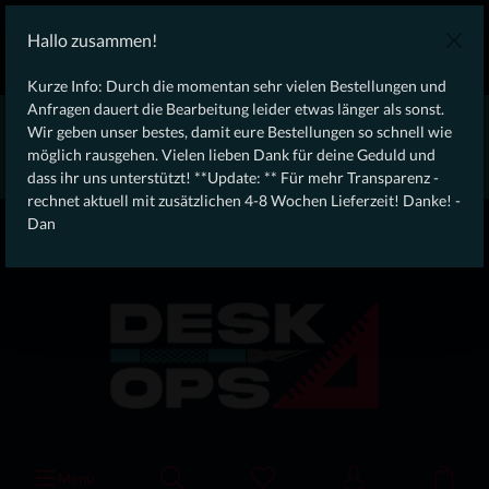
KOSTENLOSER VERSAND AB 100€ DEUTSCHLANDWEIT
Hallo zusammen!
Laufendes Angebot: Free Dynamic Infantry Combat Tactical
Starter Kit für Bestellungen über 75€ !
Kurze Info: Durch die momentan sehr vielen Bestellungen und
Anfragen dauert die Bearbeitung leider etwas länger als sonst.
* * * * * * * * Wegen erhöhtem Bestellaufkommen aktuell,
Wir geben unser bestes, damit eure Bestellungen so schnell wie
rechnet aktuell mit zusätzlichen 4-8 Wochen Lieferzeit! Danke
möglich rausgehen. Vielen lieben Dank für deine Geduld und
für eure Geduld! - Dan * * * * * * * *
dass ihr uns unterstützt! **Update: ** Für mehr Transparenz -
rechnet aktuell mit zusätzlichen 4-8 Wochen Lieferzeit! Danke! -
From our
Operation
Dan
straight to your
Desk
Menü