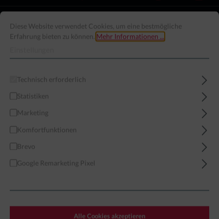
Home
Miniaturen
Modern
Middle Eastern Forces
Israel
Diese Website verwendet Cookies, um eine bestmögliche
Erfahrung bieten zu können.
Mehr Informationen ...
Einstellungen
Technisch erforderlich
Filter
Statistiken
Marketing
ISRAEL
Komfortfunktionen
Brevo
Google Remarketing Pixel
Alle Cookies akzeptieren