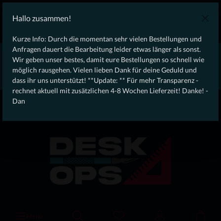
KOSTENLOSER VERSAND AB 100€ DEUTSCHLANDWEIT
Hallo zusammen!
Laufendes Angebot: Free Dynamic Infantry Combat Tactical
Starter Kit für Bestellungen über 75€ !
Kurze Info: Durch die momentan sehr vielen Bestellungen und
Anfragen dauert die Bearbeitung leider etwas länger als sonst.
* * * * * * * * Wegen erhöhtem Bestellaufkommen aktuell,
Wir geben unser bestes, damit eure Bestellungen so schnell wie
rechnet aktuell mit zusätzlichen 4-8 Wochen Lieferzeit! Danke
möglich rausgehen. Vielen lieben Dank für deine Geduld und
für eure Geduld! - Dan * * * * * * * *
dass ihr uns unterstützt! **Update: ** Für mehr Transparenz -
rechnet aktuell mit zusätzlichen 4-8 Wochen Lieferzeit! Danke! -
From our
Operation
Dan
straight to your
Desk
Menü