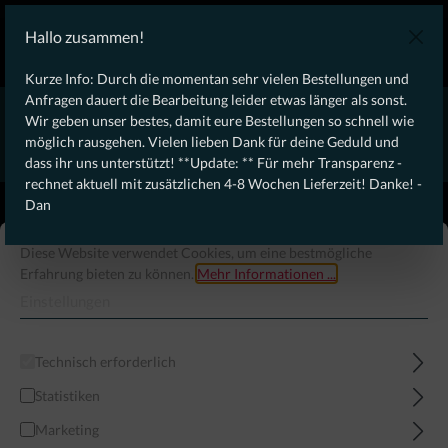
KOSTENLOSER VERSAND AB 100€ DEUTSCHLANDWEIT
Hallo zusammen!
Laufendes Angebot: Free Dynamic Infantry Combat Tactical
Starter Kit für Bestellungen über 75€ !
Kurze Info: Durch die momentan sehr vielen Bestellungen und
Anfragen dauert die Bearbeitung leider etwas länger als sonst.
* * * * * * * * Wegen erhöhtem Bestellaufkommen aktuell,
Wir geben unser bestes, damit eure Bestellungen so schnell wie
rechnet aktuell mit zusätzlichen 4-8 Wochen Lieferzeit! Danke
möglich rausgehen. Vielen lieben Dank für deine Geduld und
für eure Geduld! - Dan * * * * * * * *
dass ihr uns unterstützt! **Update: ** Für mehr Transparenz -
rechnet aktuell mit zusätzlichen 4-8 Wochen Lieferzeit! Danke! -
From our
Operation
Dan
straight to your
Desk
Diese Website verwendet Cookies, um eine bestmögliche
Erfahrung bieten zu können.
Mehr Informationen ...
Einstellungen
Technisch erforderlich
Statistiken
Marketing
Menü