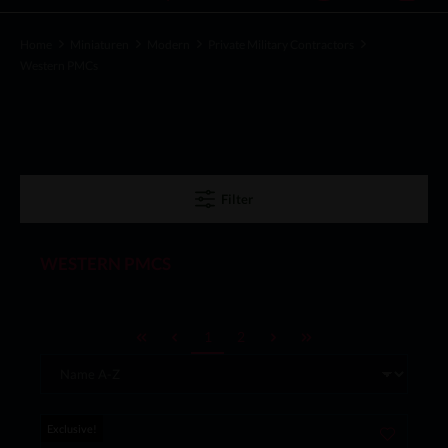
Home
Miniaturen
Modern
Private Military Contractors
Western PMCs
Filter
WESTERN PMCS
1
2
Exclusive!