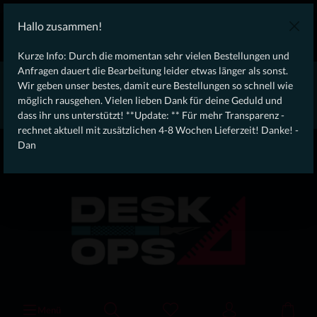
KOSTENLOSER VERSAND AB 100€ DEUTSCHLANDWEIT
Hallo zusammen!
Laufendes Angebot: Free Dynamic Infantry Combat Tactical
Starter Kit für Bestellungen über 75€ !
Kurze Info: Durch die momentan sehr vielen Bestellungen und
Anfragen dauert die Bearbeitung leider etwas länger als sonst.
* * * * * * * * Wegen erhöhtem Bestellaufkommen aktuell,
Wir geben unser bestes, damit eure Bestellungen so schnell wie
rechnet aktuell mit zusätzlichen 4-8 Wochen Lieferzeit! Danke
möglich rausgehen. Vielen lieben Dank für deine Geduld und
für eure Geduld! - Dan * * * * * * * *
dass ihr uns unterstützt! **Update: ** Für mehr Transparenz -
rechnet aktuell mit zusätzlichen 4-8 Wochen Lieferzeit! Danke! -
From our
Operation
Dan
straight to your
Desk
Menü