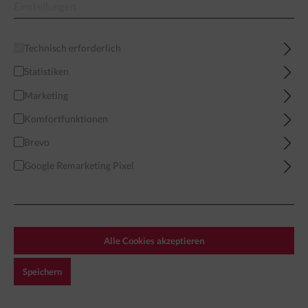
Einstellungen
Home
Miniaturen
Modern
Peace Keeping Forces
Technisch erforderlich
Statistiken
Marketing
Komfortfunktionen
Filter
Brevo
Google Remarketing Pixel
PEACE KEEPING FORCES
Exclusive!
Alle Cookies akzeptieren
Speichern