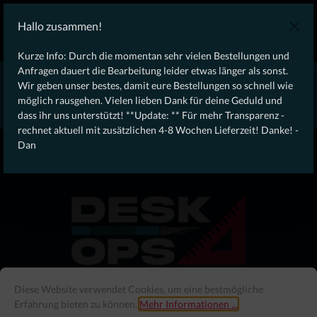
KOSTENLOSER VERSAND AB 100€ DEUTSCHLANDWEIT
Hallo zusammen!
Laufendes Angebot: Free Dynamic Infantry Combat Tactical
Starter Kit für Bestellungen über 75€ !
Kurze Info: Durch die momentan sehr vielen Bestellungen und
Anfragen dauert die Bearbeitung leider etwas länger als sonst.
* * * * * * * * Wegen erhöhtem Bestellaufkommen aktuell,
Wir geben unser bestes, damit eure Bestellungen so schnell wie
rechnet aktuell mit zusätzlichen 4-8 Wochen Lieferzeit! Danke
möglich rausgehen. Vielen lieben Dank für deine Geduld und
für eure Geduld! - Dan * * * * * * * *
dass ihr uns unterstützt! **Update: ** Für mehr Transparenz -
rechnet aktuell mit zusätzlichen 4-8 Wochen Lieferzeit! Danke! -
From our
Operation
Dan
straight to your
Desk
Diese Website verwendet Cookies, um eine bestmögliche
Erfahrung bieten zu können.
Mehr Informationen ...
Menü