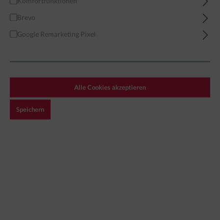
Komfortfunktionen
Brevo
Home
Miniaturen
Apocalypse
The Zone
Loners
Zone Babushka
Google Remarketing Pixel
Alle Cookies akzeptieren
Speichern
3,99 €*