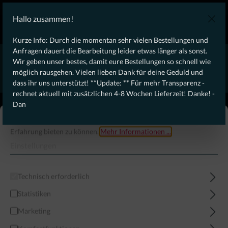
KOSTENLOSER VERSAND AB 100€ DEUTSCHLANDWEIT
Hallo zusammen!
Laufendes Angebot: Free Dynamic Infantry Combat Tactical
Starter Kit für Bestellungen über 75€ !
Kurze Info: Durch die momentan sehr vielen Bestellungen und
Anfragen dauert die Bearbeitung leider etwas länger als sonst.
* * * * * * * * Wegen erhöhtem Bestellaufkommen aktuell,
Wir geben unser bestes, damit eure Bestellungen so schnell wie
rechnet aktuell mit zusätzlichen 4-8 Wochen Lieferzeit! Danke
möglich rausgehen. Vielen lieben Dank für deine Geduld und
für eure Geduld! - Dan * * * * * * * *
dass ihr uns unterstützt! **Update: ** Für mehr Transparenz -
rechnet aktuell mit zusätzlichen 4-8 Wochen Lieferzeit! Danke! -
From our
Operation
Dan
straight to your
Desk
Diese Website verwendet Cookies, um eine bestmögliche
Erfahrung bieten zu können.
Mehr Informationen ...
Einstellungen
Technisch erforderlich
Statistiken
Marketing
Menü