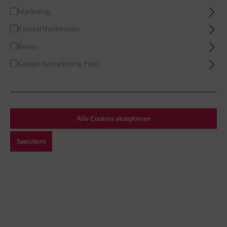
Marketing
Home
Miniaturen
Apocalypse
The Zone
Komfortfunktionen
STALKER - Mercenary 08 - Bogdan
Brevo
Google Remarketing Pixel
Alle Cookies akzeptieren
Speichern
2,89 €*