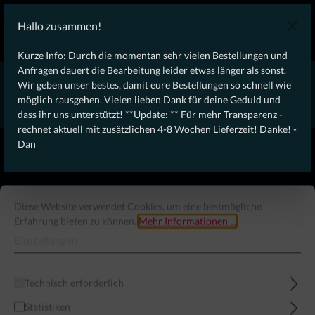
KOSTENLOSER VERSAND AB 100€ DEUTSCHLANDWEIT
Hallo zusammen!
Laufendes Angebot: Free Dynamic Infantry Combat Tactical
Starter Kit für Bestellungen über 75€ !
Kurze Info: Durch die momentan sehr vielen Bestellungen und
Anfragen dauert die Bearbeitung leider etwas länger als sonst.
* * * * * * * * Wegen erhöhtem Bestellaufkommen aktuell,
Wir geben unser bestes, damit eure Bestellungen so schnell wie
rechnet aktuell mit zusätzlichen 4-8 Wochen Lieferzeit! Danke
möglich rausgehen. Vielen lieben Dank für deine Geduld und
für eure Geduld! - Dan * * * * * * * *
dass ihr uns unterstützt! **Update: ** Für mehr Transparenz -
rechnet aktuell mit zusätzlichen 4-8 Wochen Lieferzeit! Danke! -
From our
Operation
Dan
straight to your
Desk
Diese Website verwendet Cookies, um eine bestmögliche
Erfahrung bieten zu können.
Mehr Informationen ...
Einstellungen
Technisch erforderlich
Statistiken
Menü