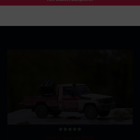
dukten.
Land Cruiser mit MLRS