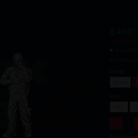
8,49 €*
Preise sind Ust. b
Versandfert
(Lieferzeitang
Größe
28 mm
Kopf
#01
#
Produktnum