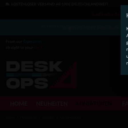
KOSTENLOSER VERSAND AB 100€ DEUTSCHLANDWEIT
Laufendes Angebot
* * * * * * * * Wegen erhöhtem Bestellaufkomme
From our
Operation
straight to your
Desk
HOME
NEUHEITEN
MINIATUREN
F
Home
Miniaturen
Modern
Aufständische