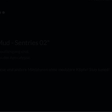
ud - Sentries 02"
ouillengang sind.
in der Apocalypse.
diese und andere Miniaturen ohne modulare Köpfe! Stay tuned!