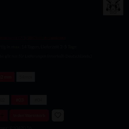
efreit nach § 19 (1) UStG zzgl. Versandkosten
ig in max. 14 Tagen, Lieferzeit 2-5 Tage
abe gilt nur für Lieferungen innerhalb Deutschlands.)
32 mm
54mm
02
#03
#04
In den Warenkorb
mer:
P10420.16