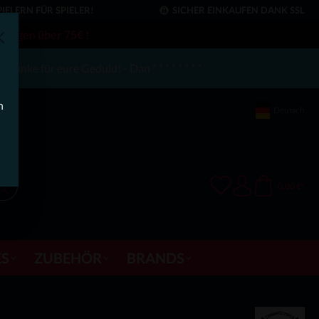
IELERN FÜR SPIELER!
SICHER EINKAUFEN DANK SSL
llungen über 75€ !
anke für eure Geduld! - Dan * * * * * * * *
h
Deutsch
0,00 €*
S
ZUBEHÖR
BRANDS