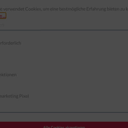
e verwendet Cookies, um eine bestmögliche Erfahrung bieten zu 
 ...
en
rforderlich
nktionen
und mit 2x 25mm Base geliefert für die Maßstäbe 28mm und 32m
arketing Pixel
Alle Cookies akzeptieren