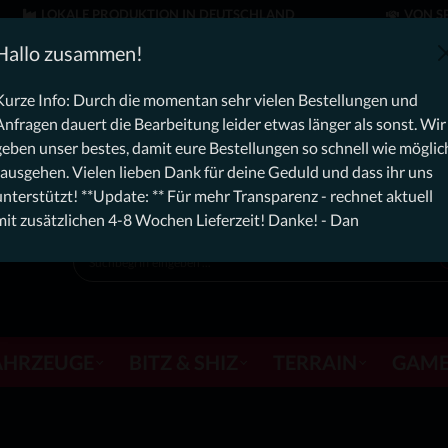
LOKALE PRODUKTION IN DEUTSCHLAND
VON SP
: Free Dynamic Infantry Combat Tactical Starter Kit für Beste
Hallo zusammen!
n aktuell, rechnet aktuell mit zusätzlichen 4-8 Wochen Lieferzeit! D
Kurze Info: Durch die momentan sehr vielen Bestellungen und
Anfragen dauert die Bearbeitung leider etwas länger als sonst. Wir
geben unser bestes, damit eure Bestellungen so schnell wie möglic
rausgehen. Vielen lieben Dank für deine Geduld und dass ihr uns
unterstützt! **Update: ** Für mehr Transparenz - rechnet aktuell
mit zusätzlichen 4-8 Wochen Lieferzeit! Danke! - Dan
AHRZEUGE
BITZ & SHIZ
TERRAIN
GAME