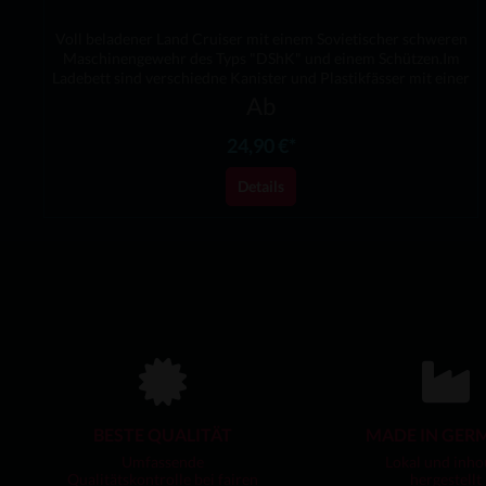
Voll beladener Land Cruiser mit einem Sovietischer schweren
Maschinengewehr des Typs "DShK" und einem Schützen.Im
Ladebett sind verschiedne Kanister und Plastikfässer mit einer
Plane bedeckt, wie auch ein Ersatzrad und Klappstuhl, auf
Ab
welchem der Schütze sitz.Am Fahrzeug höngen noch RPG-7
Raketenwerfer und die passenden RaketenOptimal nutzbar für
24,90 €*
Undercover Agenten, Rebellen, Aufständische, Milizen, Taliban
oder DAESH/ISIS.Passt sehr gut zu den Schauplätzen Afrikas
Details
oder dem Mittleren Osten.Material: Photopolymer
ResinWichtige Hinweise:Achtung! Nicht für Kinder unter 36
Monaten geeignet. - Erstickungsgefahr durch Kleinteile.Dieses
Produkt ist kein Spielzeug.Fahrzeug wird unbemalt
geliefert.Aritkel besteht aus 7 Teilen.Eine (1) Karosserie, 4
Rädern, 1 DShk Geschütz und 1 Schützen.Zusammenbau mit
Sekundenkleber empfohlen (Kleber ist nicht enthalten)Design
von Miska Miniatures.Desk-Ops ist offiziell Lizensierter Händler
von Miska Miniatures Produkten.
BESTE QUALITÄT
MADE IN GER
Umfassende
Lokal und inho
Qualitätskontrolle bei fairen
hergestellt