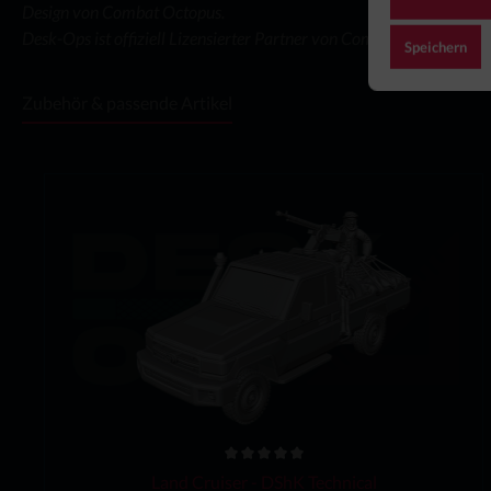
Design von Combat Octopus.
Desk-Ops ist offiziell Lizensierter Partner von Combat Octopus Pro
Speichern
Zubehör & passende Artikel
Land Cruiser - DShK Technical