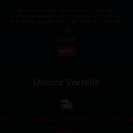
Unkonventionel umgebauter Land Cruiser mit einem
Mehrfachraketenwerfer (MLRS - Multiple Rocket Launcher
System) Optimal nutzbar für Rebellen, Aufständische, Milizen,
oder gar 3. Welt Armeen.Material: Photopolymer ResinWichtige
Ab
Hinweise:Achtung! Nicht für Kinder unter 14 Jahren geeignet. -
Erstickungsgefahr durch Kleinteile.Dieses Produkt ist kein
21,90 €*
Spielzeug.Fahrzeug wird unbemalt geliefert.Artikel beinhaltet 13
Teile.Eine (1) Karosserie, 5 Rädern und einem (1) MLRS, wie auch
Details
1 geöffnete Holzkiste mit Raketen, 3 geschlossene Holzkisten
und 2 einzelnen Raketen.Zusammenbau mit Sekundenkleber
empfohlen (Kleber ist nicht enthalten)Design von Miska
Miniatures.Desk-Ops ist offiziell Lizensierter Händler von Miska
Miniatures Produkten.
Unsere Vorteile
MANY
SCHNELLER VERSAND MIT DHL
SICHERH
use
Wir versenden nur mit
Dan
Verfolgungsnummer